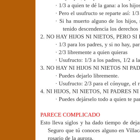
·
1/3 a quien te dé la gana: a los hijo
·
Pero el usufructo se reparte así: 1/3
·
Si ha muerto alguno de los hijos, 
tenido descendencia los derechos
2.
NO HAY HIJOS NI NIETOS, PERO S
·
1/3 para los padres, y si no hay, par
·
2/3 libremente a quien quieras
·
Usufructo: 1/3 a los padres, 1/2 a la
3.
NO HAY NI HIJOS NI NIETOS NI P
·
Puedes dejarlo libremente.
·
Usufructo: 2/3 para el cónyuge, el r
4.
NI HIJOS, NI NIETOS, NI PADRES 
·
Puedes dejárselo todo a quien te pa
PARECE COMPLICADO
Esto lleva siglos y ha dado tiempo de dej
Seguro que tú conoces alguno en Villac
rosario de la aurora.