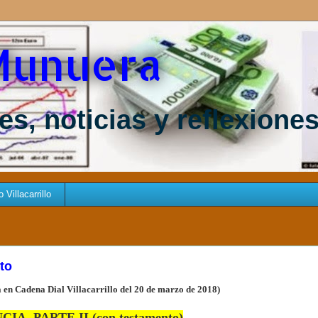
Munuera
s, noticias y reflexione
Villacarrillo
to
 en Cadena Dial Villacarrillo del 20 de marzo de
2018)
IA. PARTE II (con testamento)