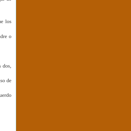
ue los
adre o
s dos,
uso de
cuerdo