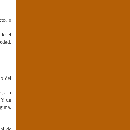
cto, o
ale el
 edad,
jo del
, a ti
. Y un
nguna,
gal de