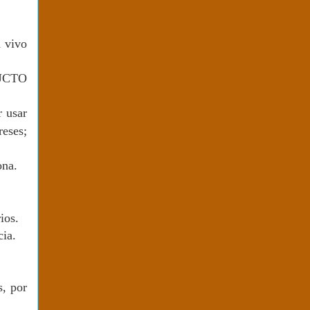
a vivo
RUCTO
r usar
reses;
ona.
ios.
cia.
s, por