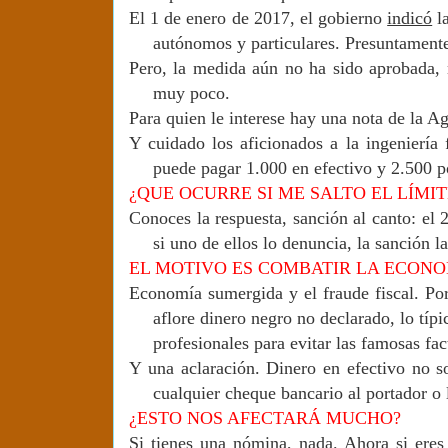
El 1 de enero de 2017, el gobierno
indicó
la
autónomos y particulares. Presuntament
Pero, la medida aún no ha sido aprobada, 
muy poco.
Para quien le interese hay una nota de la Ag
Y cuidado los aficionados a la ingeniería 
puede pagar 1.000 en efectivo y 2.500 po
¿QUE OCURRE SI ME SALTO EL LÍMIT
Conoces la respuesta, sanción al canto: el
si uno de ellos lo denuncia, la sanción la
EL MOTIVO ES COMBATIR LA ECON
Economía sumergida y el fraude fiscal. Po
aflore dinero negro no declarado, lo típ
profesionales para evitar las famosas fac
Y una aclaración. Dinero en efectivo no s
cualquier cheque bancario al portador o 
¿ESTO NOS AFECTARÁ MUCHO?
Si tienes una nómina, nada. Ahora si eres