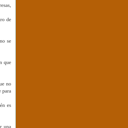
resas,
tro de
 no se
ón que
que no
e para
ién es
or una