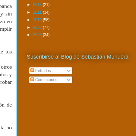
►
2015
(21)
 banca
►
2011
(34)
 y sin
►
2010
(58)
izo en
►
2009
(77)
umplir
►
2008
(34)
te tus
Suscribirse al Blog de Sebastián Munuera
 otros
Entradas
atos y
Comentarios
robar
ión de
nta no