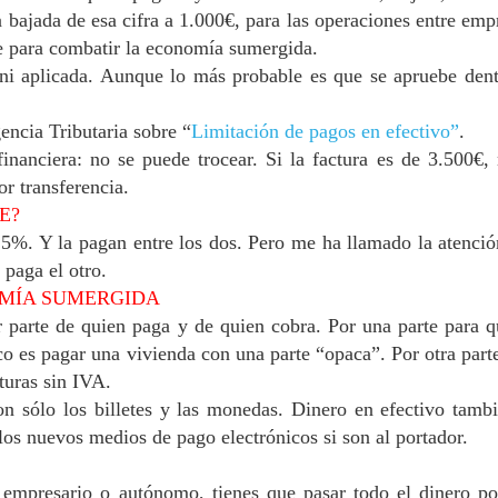
 bajada de esa cifra a 1.000€, para las operaciones entre emp
e para combatir la economía sumergida.
ni aplicada. Aunque lo más probable es que se apruebe den
encia Tributaria sobre “
Limitación de pagos en efectivo”
.
financiera: no se puede trocear. Si la factura es de 3.500€,
r transferencia.
E?
 25%. Y la pagan entre los dos. Pero me ha llamado la atenci
 paga el otro.
OMÍA SUMERGIDA
r parte de quien paga y de quien cobra.
Por una parte para 
ico es pagar una vivienda con una parte “opaca”. P
or otra part
turas sin IVA.
on sólo los billetes y las monedas. Dinero en efectivo tamb
los nuevos medios de pago electrónicos si son al portador.
 empresario o autónomo, tienes que pasar todo el dinero p