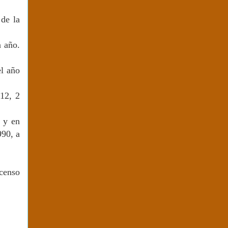
 de la
n año.
el año
12, 2
, y en
990, a
censo