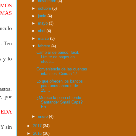
►
noviembre
(4)
EMOS
►
octubre
(5)
 MÁS
►
junio
(4)
►
mayo
(3)
nculo
►
abril
(4)
►
marzo
(3)
á. Ten
▼
febrero
(4)
Cambiar de banco: fácil.
Límite de pagos en
s y lo
efecti...
Conveniencia de las cuentas
infantiles. Cierran 17...
Lo que ofrecen los bancos
para unos ahorros de
astos.
15....
e, por
¿Merece la pena el fondo
Santander Small Caps?
En ...
UEDA
►
enero
(4)
►
2017
(34)
 Y sin
►
2016
(36)