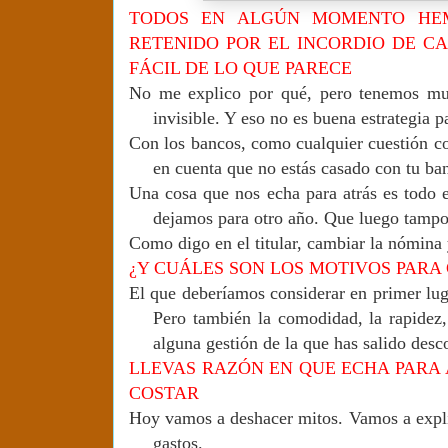
TODOS EN ALGÚN MOMENTO HEM
RETENIDO POR EL INCORDIO DE CA
FÁCIL DE LO QUE PARECE
No me explico por qué, pero tenemos mu
invisible. Y eso no es buena estrategia p
Con los bancos, como cualquier cuestión co
en cuenta que no estás casado con tu ba
Una cosa que nos echa para atrás es todo 
dejamos para otro año. Que luego tampo
Como digo en el titular, cambiar la nómina 
¿Y CUÁLES SON LOS MOTIVOS PARA
El que deberíamos considerar en primer luga
Pero también la comodidad, la rapidez, 
alguna gestión de la que has salido desc
LLEVAS RAZÓN EN QUE ECHA PARA 
COSTAR
Hoy vamos a deshacer mitos. Vamos a explic
gastos.