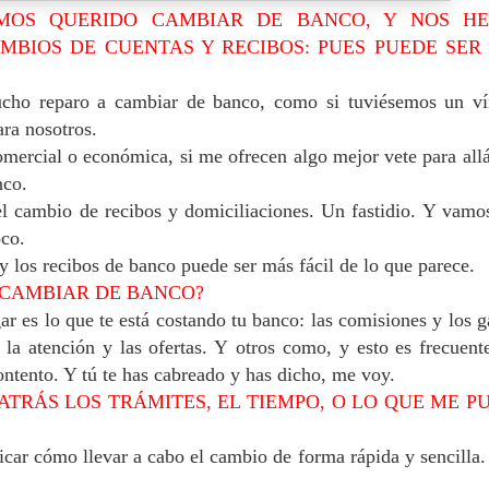
OS QUERIDO CAMBIAR DE BANCO, Y NOS H
MBIOS DE CUENTAS Y RECIBOS: PUES PUEDE SER
cho reparo a cambiar de banco, como si tuviésemos un ví
ara nosotros.
mercial o económica, si me ofrecen algo mejor vete para all
nco.
el cambio de recibos y domiciliaciones.
Un fastidio. Y vamo
co.
y los recibos de banco puede ser más fácil de lo que parece.
 CAMBIAR DE BANCO?
r es lo que te está costando tu banco: las comisiones y los g
la atención y las ofertas. Y
otros como, y esto es frecuent
ontento. Y tú te has cabreado y has dicho, me voy.
ATRÁS LOS TRÁMITES, EL TIEMPO, O LO QUE ME P
ar cómo llevar a cabo el cambio de forma rápida y sencilla.