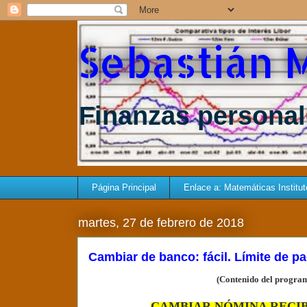
Sebastián 
Finanzas personale
Página Principal
Enlace a: Matemáticas Instituto 
martes, 27 de febrero de 2018
Cambiar de banco: fácil. Límite de p
(Contenido del program
CAMBIAR NÓMINA RECIB