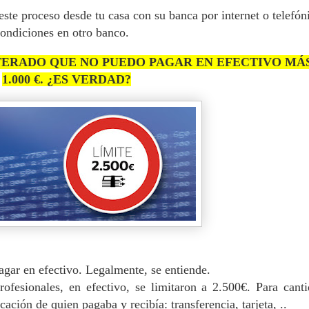
ste proceso desde tu casa con su banca por internet o telefón
condiciones en otro banco.
E ENTERADO QUE NO PUEDO PAGAR EN EFECTIVO MÁ
1.000 €. ¿ES VERDAD?
pagar en efectivo. Legalmente, se entiende.
fesionales, en efectivo, se limitaron a 2.500€. Para cant
cación de quien pagaba y recibía: transferencia, tarjeta, ..