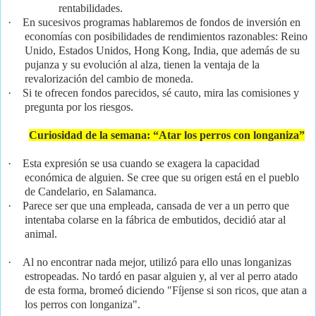
rentabilidades.
·
En sucesivos programas hablaremos de fondos de inversión en
economías con posibilidades de rendimientos razonables: Reino
Unido, Estados Unidos, Hong Kong, India, que ad
emás de su
pujanza y su evolución al alza, tienen la ventaja de la
revalorización del cambio de moneda.
·
Si te ofrecen fondos parecidos, sé cauto, mira las comisiones y
pregunta por los riesgos.
Curiosidad de la semana: “Atar los perros con longaniza”
·
Esta expresión se usa cuando se exagera la capacidad
económica de alguien. Se cree que su origen está en el pueblo
de Candelario, en Salamanca.
·
Parece ser que una empleada, cansada de ver a un perro que
intentaba colarse en la fábrica de embutidos, decidió atar al
animal.
·
Al no encontrar nada mejor, utilizó para ello unas longanizas
estropeadas. No tardó en pasar alguien y, al ver al perro atado
de esta forma, bromeó diciendo "Fíjense si son ricos, que atan a
los perros con longaniza".