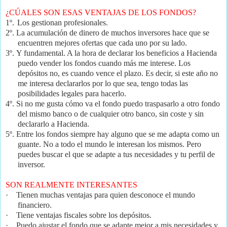
¿CÚALES SON ESAS VENTAJAS DE LOS FONDOS?
1º.
Los gestionan profesionales.
2º.
La acumulación de dinero de muchos inversores hace que se
encuentren mejores ofertas que cada uno por su lado.
3º.
Y fundamental. A la hora de declarar los beneficios a Hacienda
puedo vender los fondos cuando más me interese. Los
depósitos no, es cuando vence el plazo. Es decir, si este año no
me interesa declararlos por lo que sea, tengo todas las
posibilidades legales para hacerlo.
4º.
Si no me gusta cómo va el fondo puedo traspasarlo a otro fondo
del mismo banco o de cualquier otro banco, sin coste y sin
declararlo a Hacienda.
5º.
Entre los fondos siempre hay alguno que se me adapta como un
guante. No a todo el mundo le interesan los mismos. Pero
puedes buscar el que se adapte a tus necesidades y tu perfil de
inversor.
SON REALMENTE INTERESANTES
·
Tienen muchas ventajas para quien desconoce el mundo
financiero.
·
Tiene ventajas fiscales sobre los depósitos.
·
Puedo ajustar el fondo que se adapte mejor a mis necesidades y