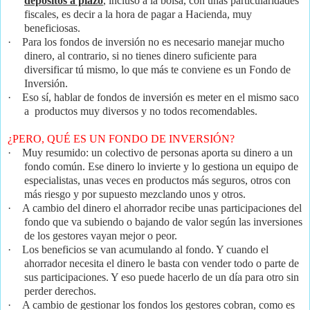
depósitos a plazo
, incluso a la bolsa, con unas particularidades
fiscales, es decir a la hora de pagar a Hacienda, muy
beneficiosas.
·
Para los fondos de inversión no es necesario manejar mucho
dinero, al contrario, si no tienes dinero suficiente para
diversificar tú mismo, lo que más te conviene es un Fondo de
Inversión.
·
Eso sí, hablar de fondos de inversión es meter en el mismo saco
a productos muy diversos y no todos recomendables.
¿PERO, QUÉ ES UN FONDO DE INVERSIÓN?
·
Muy resumido: un colectivo de personas aporta su dinero a un
fondo común. Ese dinero lo invierte y lo gestiona un equipo de
especialistas, unas veces en productos más seguros, otros con
más riesgo y por supuesto mezclando unos y otros.
·
A cambio del dinero el ahorrador recibe unas participaciones del
fondo que va subiendo o bajando de valor según las inversiones
de los gestores vayan mejor o peor.
·
Los beneficios se van acumulando al fondo. Y cuando el
ahorrador necesita el dinero le basta con vender todo o parte de
sus participaciones. Y eso puede hacerlo de un día para otro sin
perder derechos.
·
A cambio de gestionar los fondos los gestores cobran, como es