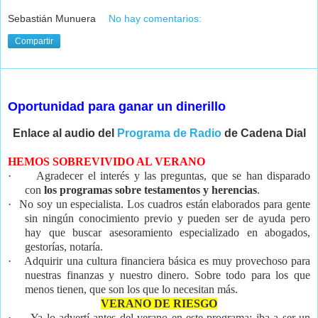
Sebastián Munuera
No hay comentarios:
Compartir
martes, 22 de septiembre de 2015
Oportunidad para ganar un dinerillo
Enlace al audio del
Programa de Radio
de Cadena Dial
HEMOS SOBREVIVIDO AL VERANO
·
Agradecer el interés y las preguntas, que se han disparado
con
los programas sobre testamentos y herencias
.
·
No soy un especialista. Los
cuadros están elaborados para gente
sin ningún conocimiento previo y pueden ser de ayuda
pero
hay que buscar asesoramiento especializado en abogados,
gestorías, notaría.
·
Adquirir una cultura financiera básica es muy provechoso para
nuestras finanzas y nuestro dinero. Sobre todo para los que
menos tienen, que son los que lo necesitan más.
VERANO DE RIESGO
·
Ya lo advertí antes del verano en este programa: iba a ser un