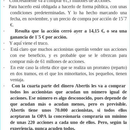
·
Concretamente va a comprar 61,3 millones de acciones.
·
Para hacerlo está obligada a hacerlo de forma pública, con unas
condiciones predeterminadas. Y lo ha hecho marcando una
fecha, en noviembre, y un precio de compra por acción de 15´7
€.
·
Resulta que la acción cerró ayer a 14,15 €, o sea una
ganancia de 1´5 € por acción.
·
Y aquí viene el truco.
·
Está claro que muchos accionistas querrán vender sus acciones
con ese beneficio, y es probable que se le ofrezcan para
comprar más de 61 millones de acciones.
·
En este caso la oferta dice que se realiza un prorrateo (reparto)
en dos tramos, en el que los minoritarios, los pequeños, tienen
ventaja.
·
Con la cuarta parte del dinero Abertis les va a comprar
todos los accionistas que acudan un número igual de
acciones. Ese número es algo desconocido, pues depende de
que acudan más o acudan menos, pero es previsible.
Abertis tiene unos 70.000 accionistas, si todos ellos
aceptaran la OPA la concesionaria compraría un mínimo
de unas 220 acciones a cada uno de ellos. Pero, según la
experiencia, nunca acuden todos.