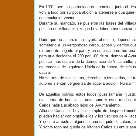
En 1991 tuve la oportunidad de coordinar, junto al de
volvía loco por su poca afición a atenerse a cualquie
con cualquier vecino.
Durante su mandato, se pusieron las bases del Villacar
política en Villacarrillo, y que hoy debería avergonzar 
Dado que no alcanzó la mayoría absoluta, dependía de
someterlo a un vergonzoso cerco, acoso y derribo que 
extremo de negarle el pan, y en este caso no fue una 
pero que dedicaba el 200 por 100 de su tiempo al Ayun
político más oscuro de la democracia de Villacarrillo,
del concejal de Izquierda Unida de la época, de infaus
causa.
No se trata de socialistas, derechas o izquierdas, se t
autores sientan vergüenza de aquella acción. Nunca m
De aquellos polvos, estos lodos, pues tamaña injustic
esa forma de humillar al adversario y esos modos ab
Carlos habría acabado lejos del Ayuntamiento.
Alfonso Carlos es hoy un ejemplo de desprendimien
pueden hablar con orgullo ellos y los vecinos de Villacar
Y si este artículo a alguno incomoda, pido disculpas, 
Y sobre todo me queda de Alfonso Carlos su entusiasmo,