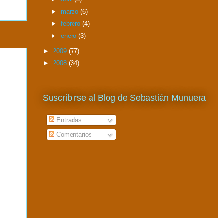
►
marzo
(6)
►
febrero
(4)
►
enero
(3)
►
2009
(77)
►
2008
(34)
Suscribirse al Blog de Sebastián Munuera
Entradas
Comentarios