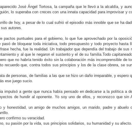
saparecido José Ángel Tortosa, la campaña que le llevó a la alcaldía, y au
r guión, lo superaba con creces con una innata capacidad para improvisar y c
rillo de hoy, a pesar de lo cual sufrió el episodio más innoble que se ha dad
a sus autores.
 pactos puntuales para el gobierno, lo que fue aprovechado por la oposici
pasó de bloquear toda iniciativa, todo presupuesto y todo proyecto hasta ll
frase hecha, fue la realidad. Un trabajador que dependía del trabajo de sus
tamiento y al que le negaron el sustento y el de su familia.Todo capitaneado
 pero que no habría tenido éxito sin la colaboración más incomprensible de to
to recuerdo que, contra todos sus principios y los de la clase obrera, se su
rata de personas, de familias a las que se hizo un daño irreparable, y espero 
ás ese juego sucio.
ia impulsó a gente que nunca había pensado en dedicarse a la política a de
yectos de hundir al oponente. Yo soy uno de ellos, y reconozco que sin 
to y honestidad, un amigo de muchos amigos, un marido, padre y abuelo 
rillo.
pero confirmo su veracidad.
 su pasión por la vida, sus principios solidarios, su humanidad y su afecto.