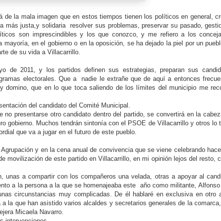
á de la mala imagen que en estos tiempos tienen los políticos en general, c
rla más justa,y solidaria resolver sus problemas, preservar su pasado, gesti
líticos son imprescindibles y los que conozco, y me refiero a los concej
sa mayoría, en el gobierno o en la oposición, se ha dejado la piel por un puebl
te de su vida a Villacarrillo.
yo de 2011, y los partidos definen sus estrategias, preparan sus candi
ramas electorales. Que a nadie le extrañe que de aquí a entonces frecue
o y domino, que en lo que toca saliendo de los límites del municipio me re
resentación del candidato del Comité Municipal.
 no presentarse otro candidato dentro del partido, se convertirá en la cabez
ro gobierno. Muchos tendrán sintonía con el PSOE de Villacarrillo y otros lo 
rdial que va a jugar en el futuro de este pueblo.
 Agrupación y en la cena anual de convivencia que se viene celebrando hace
 movilización de este partido en Villacarrillo, en mi opinión lejos del resto, 
, unas a compartir con los compañeros una velada, otras a apoyar al cand
iento a la persona a la que se homenajeaba este año como militante, Alfonso
unas circunstancias muy complicadas. De él hablaré en exclusiva en otro a
la que han asistido varios alcaldes y secretarios generales de la comarca,
sejera Micaela Navarro.
as intervenciones.