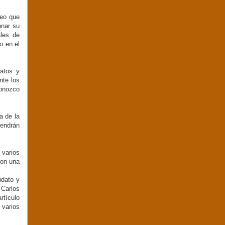
reo que
onar su
ales de
o en el
datos y
nte los
conozco
a de la
tendrán
 varios
con una
idato y
 Carlos
rtículo
 varios