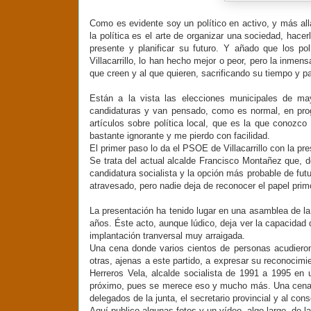
Como es evidente soy un político en activo, y más all
la política es el arte de organizar una sociedad, hace
presente y planificar su futuro. Y añado que los po
Villacarrillo, lo han hecho mejor o peor, pero la inmen
que creen y al que quieren, sacrificando su tiempo y par
Están a la vista las elecciones municipales de ma
candidaturas y van pensado, como es normal, en prog
artículos sobre política local, que es la que conozc
bastante ignorante y me pierdo con facilidad.
El primer paso lo da el PSOE de Villacarrillo con la p
Se trata del actual alcalde Francisco Montañez que, de
candidatura socialista y la opción más probable de futu
atravesado, pero nadie deja de reconocer el papel primo
La presentación ha tenido lugar en una asamblea de la
años. Éste acto, aunque lúdico, deja ver la capacidad de
implantación tranversal muy arraigada.
Una cena donde varios cientos de personas acudieron
otras, ajenas a este partido, a expresar su reconocim
Herreros Vela, alcalde socialista de 1991 a 1995 en 
próximo, pues se merece eso y mucho más. Una cena a 
delegados de la junta, el secretario provincial y al con
Aquí publico algunas fotos y un vídeo, algo largo, de l