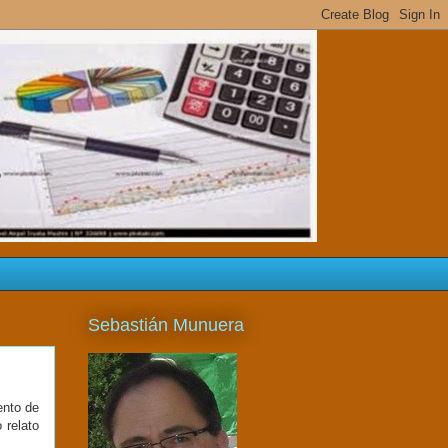
s
Sebastián Munuera
ento de
 relato