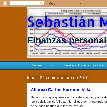
Sebastián 
Finanzas personale
Página Principal
Enlace a: Matemáticas Instituto 
lunes, 29 de noviembre de 2010
Alfonso Carlos Herreros Vela
Hace mucho que quería escribir este artículo, y es est
los socialistas de Villacarrillo, al que se ha sumado
de su vida política que reproduzco aquí: