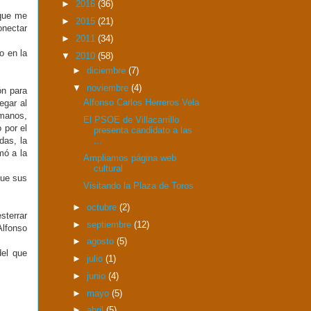
►
2016
(36)
nque me
►
2015
(21)
onectar
►
2011
(34)
o en la
▼
2010
(58)
►
diciembre
(7)
▼
noviembre
(4)
ón para
Alfonso Carlos Herreros Vela
egar al
 manos,
El PSOE de Villacarrillo
 por el
presenta candidato a las
das, la
...
mó a la
Ampliamos página web
cultural
que sus
Visitando la Plaza de Toros
►
octubre
(2)
sterrar
►
septiembre
(12)
Alfonso
►
agosto
(5)
del que
►
julio
(1)
►
junio
(4)
►
mayo
(5)
►
abril
(5)