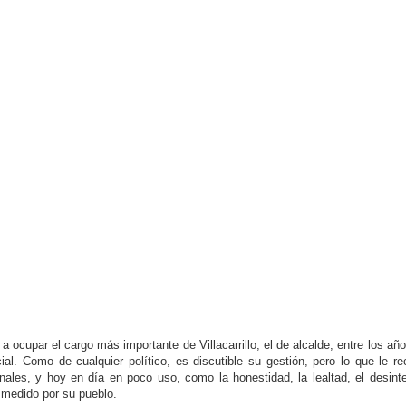
a ocupar el cargo más importante de Villacarrillo, el de alcalde, entre los añ
al. Como de cualquier político, es discutible su gestión, pero lo que le r
les, y hoy en día en poco uso, como la honestidad, la lealtad, el desinte
smedido por su pueblo.