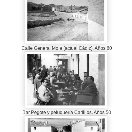
Calle General Mola (actual Cádiz). Años 60
Bar Pegote y peluquería Carlillos. Años 50