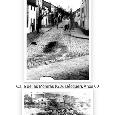
Calle de las Moreras (G.A. Bécquer). Años 60