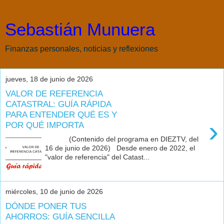
Sebastián Munuera
Finanzas personales, noticias y reflexiones
jueves, 18 de junio de 2026
VALOR DE REFERENCIA
CATASTRAL: GUÍA RÁPIDA
PARA ENTENDER QUÉ ES Y
›
POR QUÉ IMPORTA
(Contenido del programa en DIEZTV, del
16 de junio de 2026) Desde enero de 2022, el
"valor de referencia" del Catast...
miércoles, 10 de junio de 2026
DÓNDE PONER TUS
AHORROS: GUÍA SENCILLA