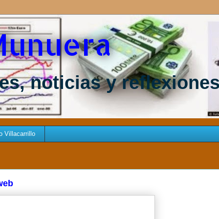
Munuera
s, noticias y reflexione
Villacarrillo
 web