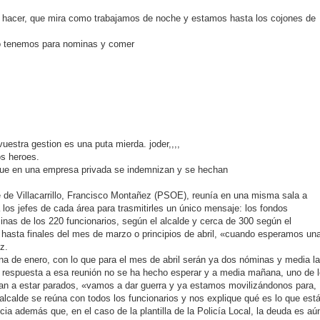
e hacer, que mira como trabajamos de noche y estamos hasta los cojones de
 no tenemos para nominas y comer
uestra gestion es una puta mierda. joder,,,,
os heroes.
 que en una empresa privada se indemnizan y se hechan
e de Villacarrillo, Francisco Montañez (PSOE), reunía en una misma sala a
 los jefes de cada área para trasmitirles un único mensaje: los fondos
inas de los 220 funcionarios, según el alcalde y cerca de 300 según el
 hasta finales del mes de marzo o principios de abril, «cuando esperamos un
z.
na de enero, con lo que para el mes de abril serán ya dos nóminas y media l
a respuesta a esa reunión no se ha hecho esperar y a media mañana, uno de 
an a estar parados, «vamos a dar guerra y ya estamos movilizándonos para,
alcalde se reúna con todos los funcionarios y nos explique qué es lo que est
ia además que, en el caso de la plantilla de la Policía Local, la deuda es aú