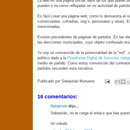
La
web
es una página oficial, lejos de los que puede s
pueden o no verse reflejadas en mi actividad de partid
Es fácil crear una página
web
, como lo demuestra el 
comerciantes, cofradías,
ong
´s, personales y otras). 
mencionadas.
Existen precedentes de páginas de partidos. En las e
las elecciones municipales, cuyo objeto confesado era 
Yo soy un convencido de la
potencialidad
de la "red", 
político dado a la
Plataforma Digital de Servicios Integ
medio de partido. Como estoy convencido del contraste
partidos secunden esta iniciativa.
Publicado por
Sebastián Munuera
16 comentarios:
Halatriste
dijo...
Sebastián, no te carga el enlace que has puesto
Un saludo