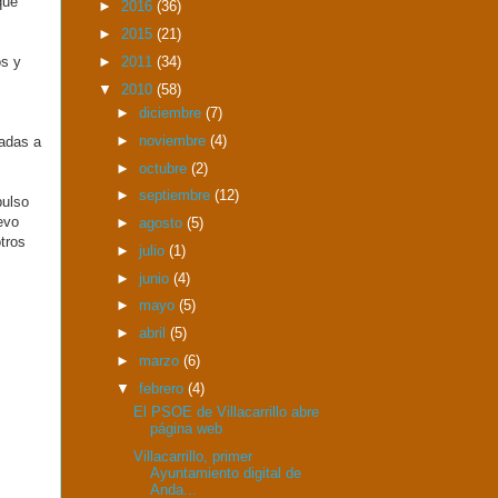
que
►
2016
(36)
►
2015
(21)
s y
►
2011
(34)
▼
2010
(58)
►
diciembre
(7)
►
noviembre
(4)
adas a
►
octubre
(2)
►
septiembre
(12)
pulso
evo
►
agosto
(5)
tros
►
julio
(1)
►
junio
(4)
►
mayo
(5)
►
abril
(5)
►
marzo
(6)
▼
febrero
(4)
El PSOE de Villacarrillo abre
página web
Villacarrillo, primer
Ayuntamiento digital de
Anda...