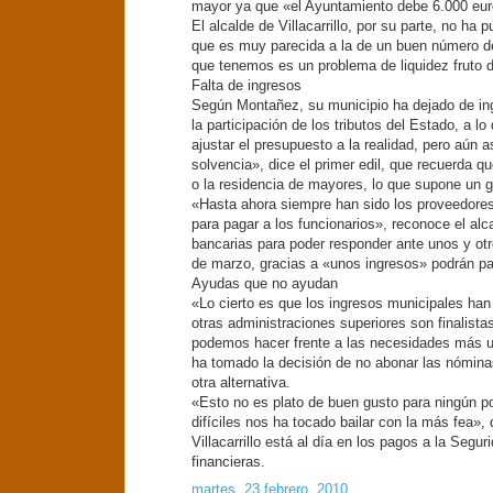
mayor ya que «el Ayuntamiento debe 6.000 euro
El alcalde de Villacarrillo, por su parte, no ha
que es muy parecida a la de un buen número de
que tenemos es un problema de liquidez fruto de
Falta de ingresos
Según Montañez, su municipio ha dejado de in
la participación de los tributos del Estado, a 
ajustar el presupuesto a la realidad, pero aú
solvencia», dice el primer edil, que recuerda q
o la residencia de mayores, lo que supone un 
«Hasta ahora siempre han sido los proveedores
para pagar a los funcionarios», reconoce el al
bancarias para poder responder ante unos y otr
de marzo, gracias a «unos ingresos» podrán pa
Ayudas que no ayudan
«Lo cierto es que los ingresos municipales han
otras administraciones superiores son finalista
podemos hacer frente a las necesidades más u
ha tomado la decisión de no abonar las nómina
otra alternativa.
«Esto no es plato de buen gusto para ningún 
difíciles nos ha tocado bailar con la más fea»,
Villacarrillo está al día en los pagos a la Seg
financieras.
martes, 23 febrero, 2010