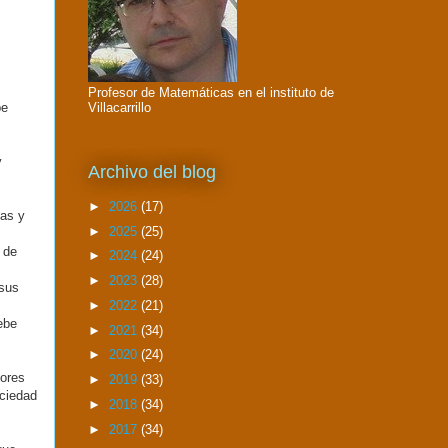
Profesor de Matemáticas en el instituto de
Villacarrillo
be
y
Archivo del blog
►
2026
(17)
eas y
►
2025
(25)
 de
►
2024
(24)
►
2023
(28)
 sus
►
2022
(21)
ebe
►
2021
(34)
►
2020
(24)
tores
►
2019
(33)
ciedad
►
2018
(34)
►
2017
(34)