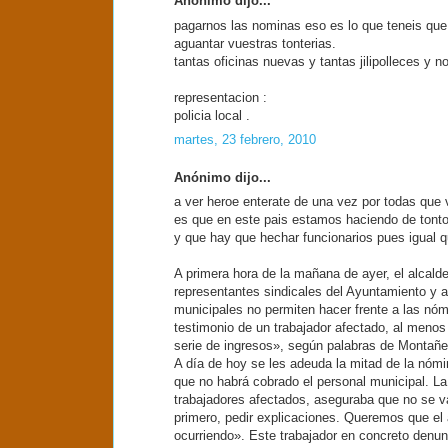
Anónimo dijo...
pagarnos las nominas eso es lo que teneis qu
aguantar vuestras tonterias.
tantas oficinas nuevas y tantas jilipolleces y
representacion :
policia local .
martes, 23 febrero, 2010
Anónimo dijo...
a ver heroe enterate de una vez por todas que v
es que en este pais estamos haciendo de tont
y que hay que hechar funcionarios pues igual
A primera hora de la mañana de ayer, el alcald
representantes sindicales del Ayuntamiento y a
municipales no permiten hacer frente a las nóm
testimonio de un trabajador afectado, al menos
serie de ingresos», según palabras de Montañe
A día de hoy se les adeuda la mitad de la nómi
que no habrá cobrado el personal municipal. L
trabajadores afectados, aseguraba que no se v
primero, pedir explicaciones. Queremos que el 
ocurriendo». Este trabajador en concreto denunc