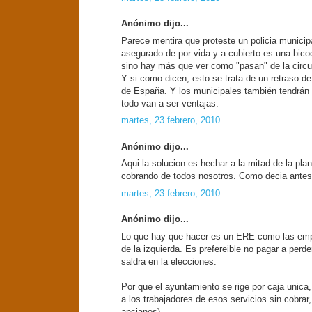
Anónimo dijo...
Parece mentira que proteste un policia municipa
asegurado de por vida y a cubierto es una bico
sino hay más que ver como "pasan" de la circu
Y si como dicen, esto se trata de un retraso d
de España. Y los municipales también tendrá
todo van a ser ventajas.
martes, 23 febrero, 2010
Anónimo dijo...
Aqui la solucion es hechar a la mitad de la pl
cobrando de todos nosotros. Como decia antes 
martes, 23 febrero, 2010
Anónimo dijo...
Lo que hay que hacer es un ERE como las empre
de la izquierda. Es prefereible no pagar a perd
saldra en la elecciones.
Por que el ayuntamiento se rige por caja unica,
a los trabajadores de esos servicios sin cobrar
ancianos).