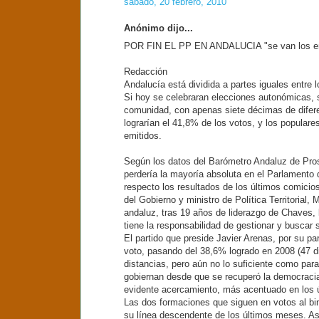
sábado, 20 febrero, 2010
Anónimo dijo...
POR FIN EL PP EN ANDALUCIA "se van los enanos
Redacción
Andalucía está dividida a partes iguales entre 
Si hoy se celebraran elecciones autonómicas, s
comunidad, con apenas siete décimas de diferen
lograrían el 41,8% de los votos, y los populare
emitidos.
Según los datos del Barómetro Andaluz de Pros
perdería la mayoría absoluta en el Parlamento
respecto los resultados de los últimos comicio
del Gobierno y ministro de Política Territorial
andaluz, tras 19 años de liderazgo de Chaves, 
tiene la responsabilidad de gestionar y buscar 
El partido que preside Javier Arenas, por su pa
voto, pasando del 38,6% logrado en 2008 (47 di
distancias, pero aún no lo suficiente como para 
gobiernan desde que se recuperó la democracia. 
evidente acercamiento, más acentuado en los 
Las dos formaciones que siguen en votos al bi
su línea descendente de los últimos meses. Así