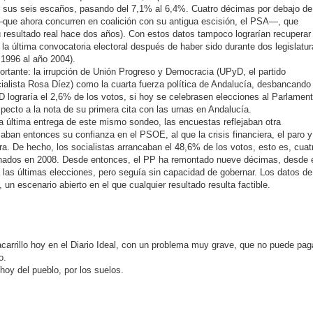
r sus seis escaños, pasando del 7,1% al 6,4%. Cuatro décimas por debajo de
—que ahora concurren en coalición con su antigua escisión, el PSA—, que
su resultado real hace dos años). Con estos datos tampoco lograrían recuperar
la última convocatoria electoral después de haber sido durante dos legislatu
 1996 al año 2004).
rtante: la irrupción de Unión Progreso y Democracia (UPyD, el partido
ialista Rosa Díez) como la cuarta fuerza política de Andalucía, desbancando
 lograría el 2,6% de los votos, si hoy se celebrasen elecciones al Parlamen
ecto a la nota de su primera cita con las urnas en Andalucía.
la última entrega de este mismo sondeo, las encuestas reflejaban otra
caban entonces su confianza en el PSOE, al que la crisis financiera, el paro y
. De hecho, los socialistas arrancaban el 48,6% de los votos, esto es, cuat
chados en 2008. Desde entonces, el PP ha remontado nueve décimas, desde 
las últimas elecciones, pero seguía sin capacidad de gobernar. Los datos de
un escenario abierto en el que cualquier resultado resulta factible.
carrillo hoy en el Diario Ideal, con un problema muy grave, que no puede pag
o.
hoy del pueblo, por los suelos.