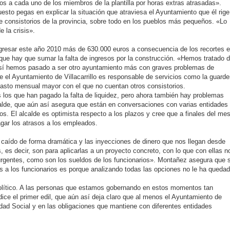
s a cada uno de los miembros de la plantilla por horas extras atrasadas».
 puesto pegas en explicar la situación que atraviesa el Ayuntamiento que él rige
 consistorios de la provincia, sobre todo en los pueblos más pequeños. «Lo
 la crisis».
gresar este año 2010 más de 630.000 euros a consecuencia de los recortes 
lo que hay que sumar la falta de ingresos por la construcción. «Hemos tratado 
n así hemos pasado a ser otro ayuntamiento más con graves problemas de
ue el Ayuntamiento de Villacarrillo es responsable de servicios como la guarde
gasto mensual mayor con el que no cuentan otros consistorios.
 los que han pagado la falta de liquidez, pero ahora también hay problemas
calde, que aún así asegura que están en conversaciones con varias entidades
os. El alcalde es optimista respecto a los plazos y cree que a finales del me
gar los atrasos a los empleados.
 caído de forma dramática y las inyecciones de dinero que nos llegan desde
s, es decir, son para aplicarlas a un proyecto concreto, con lo que con ellas n
rgentes, como son los sueldos de los funcionarios». Montañez asegura que s
s a los funcionarios es porque analizando todas las opciones no le ha queda
político. A las personas que estamos gobernando en estos momentos tan
 dice el primer edil, que aún así deja claro que al menos el Ayuntamiento de
uridad Social y en las obligaciones que mantiene con diferentes entidades