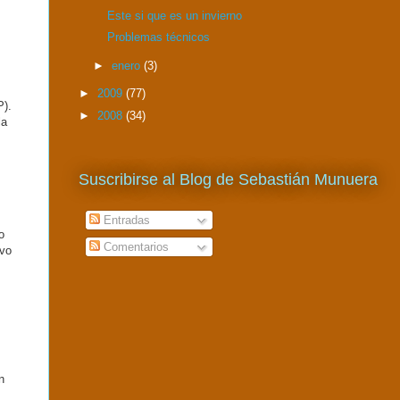
Este si que es un invierno
Problemas técnicos
►
enero
(3)
►
2009
(77)
P).
►
2008
(34)
la
Suscribirse al Blog de Sebastián Munuera
Entradas
o
Comentarios
ivo
s
n