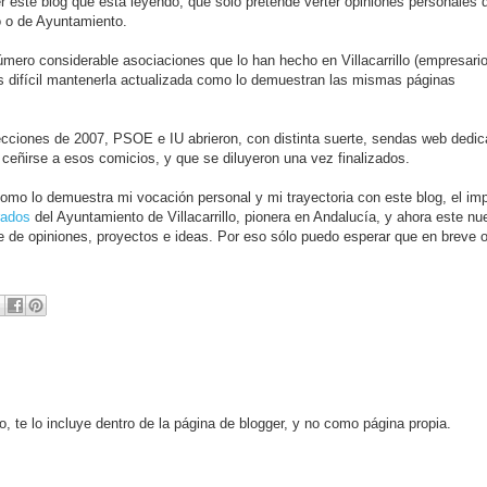
er este blog que está leyendo, que sólo pretende verter opiniones personales 
o o de
Ayuntamiento
.
número
considerable
asociaciones que lo han hecho en
Villacarrillo
(empresario
Es
difícil
mantenerla actualizada como lo demuestran las mismas páginas
lecciones de 2007,
PSOE
e
IU
abrieron, con distinta suerte, sendas
web
dedic
ceñirse a esos comicios, y que se diluyeron una vez finalizados.
como lo demuestra mi vocación personal y mi trayectoria con este blog, el im
rados
del
Ayuntamiento
de
Villacarrillo
, pionera en
Andalucía
, y ahora este nu
 de opiniones, proyectos e ideas. Por eso sólo puedo esperar que en breve o
, te lo incluye dentro de la página de blogger, y no como página propia.