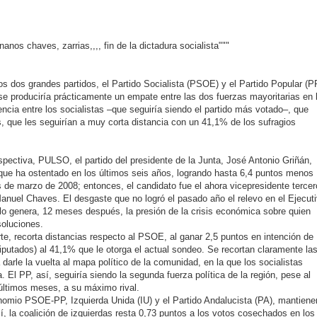
 chaves, zarrias,,,, fin de la dictadura socialista"""
los dos grandes partidos, el Partido Socialista (PSOE) y el Partido Popular (P
e produciría prácticamente un empate entre las dos fuerzas mayoritarias en 
cia entre los socialistas –que seguiría siendo el partido más votado–, que
s, que les seguirían a muy corta distancia con un 41,1% de los sufragios
pectiva, PULSO, el partido del presidente de la Junta, José Antonio Griñán,
 que ha ostentado en los últimos seis años, logrando hasta 6,4 puntos menos
s de marzo de 2008; entonces, el candidato fue el ahora vicepresidente tercer
, Manuel Chaves. El desgaste que no logró el pasado año el relevo en el Ejecut
lo genera, 12 meses después, la presión de la crisis económica sobre quien
soluciones.
rte, recorta distancias respecto al PSOE, al ganar 2,5 puntos en intención de
putados) al 41,1% que le otorga el actual sondeo. Se recortan claramente la
darle la vuelta al mapa político de la comunidad, en la que los socialistas
El PP, así, seguiría siendo la segunda fuerza política de la región, pese al
últimos meses, a su máximo rival.
nomio PSOE-PP, Izquierda Unida (IU) y el Partido Andalucista (PA), mantiene
, la coalición de izquierdas resta 0,73 puntos a los votos cosechados en los