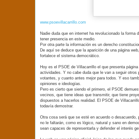
www.psoevillacarrillo.com
Nadie duda que en
internet
ha revolucionado la forma 
tener presencia en este medio.
Por otra parte la información es un derecho constitucion
De aquí se deduce que la aparición de una página
web
fortalece el sistema democrático.
Hoy es el
PSOE
de
Villacarrillo
el que presenta págin
actividades. Y no cabe duda que le van a seguir otros 
votantes, y cuanto antes mejor para todos. Y eso
tamb
opiniones e ideologías.
Pero es cierto que siendo el primero, el
PSOE
demuest
vecinos, que tiene ideas que transmitir, que tiene proy
dispuestos a hacerlos realidad. El
PSOE
de
Villacarrill
todavía demostrar.
Otra cosa será que se esté en acuerdo o desacuerdo, p
no le faltarán, como es lógico, natural y sano en demo
sean capaces de
representarla
y defender el interés ge