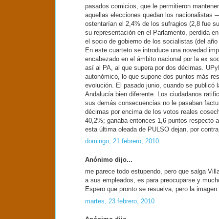
pasados comicios, que le permitieron mantene
aquellas elecciones quedan los nacionalistas 
ostentarían el 2,4% de los sufragios (2,8 fue 
su representación en el Parlamento, perdida en 
el socio de gobierno de los socialistas (del año
En este cuarteto se introduce una novedad impo
encabezado en el ámbito nacional por la ex soc
así al PA, al que supera por dos décimas. UPyD
autonómico, lo que supone dos puntos más resp
evolución. El pasado junio, cuando se publicó 
Andalucía bien diferente. Los ciudadanos ratifi
sus demás consecuencias no le pasaban factura
décimas por encima de los votos reales cose
40,2%; ganaba entonces 1,6 puntos respecto a 
esta última oleada de PULSO dejan, por contra, 
domingo, 21 febrero, 2010
Anónimo dijo...
me parece todo estupendo, pero que salga Villa
a sus empleados, es para preocuparse y much
Espero que pronto se resuelva, pero la imagen 
martes, 23 febrero, 2010