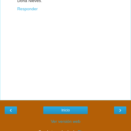
Doña Nieves.
Responder
‹
›
Inicio
Ver versión web