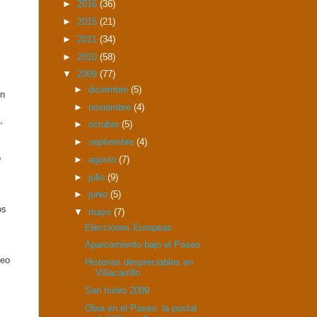
►
2016
(36)
►
2015
(21)
►
2011
(34)
►
2010
(58)
▼
2009
(77)
►
diciembre
(5)
ón
►
noviembre
(4)
,
►
octubre
(5)
►
septiembre
(4)
o
►
agosto
(7)
►
julio
(9)
►
junio
(5)
os
▼
mayo
(7)
Elecciones Europeas
Aparcamiento bajo el Paseo
peo
Historias despreciables en
Villacarrillo
San Isidro 2009
Obra en el Paseo: la postal