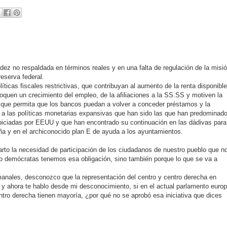
uidez no respaldada en términos reales y en una falta de regulación de la misi
eserva federal.
íticas fiscales restrictivas, que contribuyan al aumento de la renta disponible
quen un crecimiento del empleo, de la afiliaciones a la SS.SS y motiven la
) que permita que los bancos puedan a volver a conceder préstamos y la
e a las políticas monetarias expansivas que han sido las que han predominad
ciadas por EEUU y que han encontrado su continuación en las dádivas para
a y en el archiconocido plan E de ayuda a los ayuntamientos.
rto la necesidad de participación de los ciudadanos de nuestro pueblo que n
o demócratas tenemos esa obligación, sino también porque lo que se va a
emanales, desconozco que la representación del centro y centro derecha en
 y ahora te hablo desde mi desconocimiento, si en el actual parlamento euro
entro derecha tienen mayoría, ¿por qué no se aprobó esa iniciativa que dices