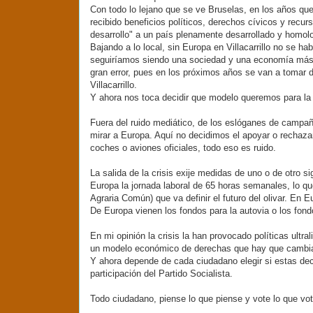
Con todo lo lejano que se ve Bruselas, en los años q
recibido beneficios políticos, derechos cívicos y rec
desarrollo" a un país plenamente desarrollado y homol
Bajando a lo local, sin Europa en Villacarrillo no se h
seguiríamos siendo una sociedad y una economía más 
gran error, pues en los próximos años se van a tomar 
Villacarrillo.
Y ahora nos toca decidir que modelo queremos para la 
Fuera del ruido mediático, de los eslóganes de campañ
mirar a Europa. Aquí no decidimos el apoyar o rechaza
coches o aviones oficiales, todo eso es ruido.
La salida de la crisis exije medidas de uno o de otro 
Europa la jornada laboral de 65 horas semanales, lo q
Agraria Común) que va definir el futuro del olivar. En E
De Europa vienen los fondos para la autovia o los fondo
En mi opinión la crisis la han provocado políticas ultra
un modelo económico de derechas que hay que cambia
Y ahora depende de cada ciudadano elegir si estas de
participación del Partido Socialista.
Todo ciudadano, piense lo que piense y vote lo que vot