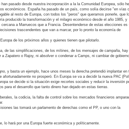
ue han pasado desde nuestra incorporación a la la Comunidad Europea, sólo 
ursos económicos. España ha pasado de un país, como solía decirse "en vías 
ogable al resto de Europa, con todos los "peros" que queramos ponerle, que l
abría producido la transformación y el milagro económico desde el año 1985, y
cercana a Marruecos que a Francia. Desentenderse de estas elecciones es
decisiones trascendentes que van a marcar, por lo pronto la economía de
Europa de los próximos años y quienes tienen que pilotarlo.
a, de las simplificaciones, de los mítines, de los mensajes de campaña, hay
r a Zapatero o Rajoy, ni absolver o condenar a Camps, ni cambiar de gobierno
signo, y basta un ejemplo, hace unos meses la derecha pretendió implantar en 
ue afortunadamente no prosperó. En Europa se va a decidir la nueva PAC (Pol
uropa se decide si la situación exige recortes sociales y reducir la inversión p
s para el desarrollo que tanto dinero han dejado en estas tierras.
liberales, la codicia, la falta de control sobre los mercados financieros ampara
r.
cisiones las tomará un parlamento de derechas como el PP, o uno con la
e, lo hará por una Europa fuerte económica y políticamente.