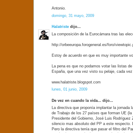
Antonio.
domingo, 31 mayo, 2009
Halatriste
dijo...
La composición de la Eurocámara tras las elec
http://orbeeuropa.forogeneral.es/foro/viewtopi
Estoy de acuerdo en que es muy importante vot
La pena es que no podamos votar las listas de 
España, que una vez visto su pelaje, cada ve
www.halatriste.blogspot.com
lunes, 01 junio, 2009
De vez en cuando la vida... dijo...
La directiva que proponía implantar la jornada 
de Trabajo de los 27 países que forman UE (la
Presidente del Gobierno, José Luis Rodríguez Z
silencio mas absoluto del PP a este respecto. 
Pero la directiva tenía que pasar el filtro de