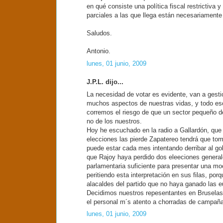
en qué consiste una política fiscal restrictiva
parciales a las que llega están necesariament
Saludos.
Antonio.
lunes, 01 junio, 2009
J.P.L. dijo...
La necesidad de votar es evidente, van a gesti
muchos aspectos de nuestras vidas, y todo eso
corremos el riesgo de que un sector pequeño de
no de los nuestros.
Hoy he escuchado en la radio a Gallardón, que 
elecciones las pierde Zapatereo tendrá que tom
puede estar cada mes intentando derribar al g
que Rajoy haya perdido dos eleeciones general
parlamentaria suficiente para presentar una m
peritiendo esta interpretación en sus filas, por
alacaldes del partido que no haya ganado las e
Decidimos nuestros repesentantes en Bruselas,
el personal m´s atento a chorradas de campaña 
lunes, 01 junio, 2009