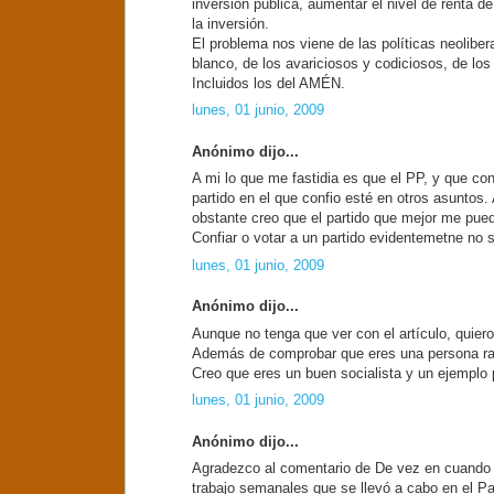
inversión pública, aumentar el nivel de renta 
la inversión.
El problema nos viene de las políticas neolibe
blanco, de los avariciosos y codiciosos, de los
Incluidos los del AMÉN.
lunes, 01 junio, 2009
Anónimo dijo...
A mi lo que me fastidia es que el PP, y que co
partido en el que confio esté en otros asunt
obstante creo que el partido que mejor me pued
Confiar o votar a un partido evidentemetne no s
lunes, 01 junio, 2009
Anónimo dijo...
Aunque no tenga que ver con el artículo, quiero f
Además de comprobar que eres una persona razo
Creo que eres un buen socialista y un ejemplo p
lunes, 01 junio, 2009
Anónimo dijo...
Agradezco al comentario de De vez en cuando la
trabajo semanales que se llevó a cabo en el Pa