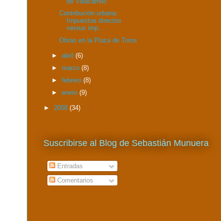
de Villacarrillo
Contribución urbana:
Impuestos directos
versus imp...
Obras en la Plaza de Toros
►
abril
(6)
►
marzo
(8)
►
febrero
(8)
►
enero
(9)
►
2008
(34)
Suscribirse al Blog de Sebastián Munuera
Entradas
Comentarios
l