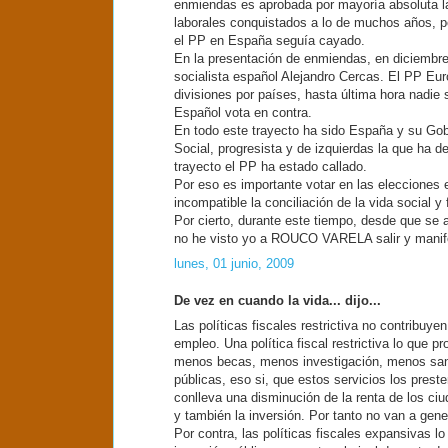
enmiendas es aprobada por mayoría absoluta la
laborales conquistados a lo de muchos años, p
el PP en España seguía cayado.
En la presentación de enmiendas, en diciembre 
socialista español Alejandro Cercas. El PP Euro
divisiones por países, hasta última hora nadi
Español vota en contra.
En todo este trayecto ha sido España y su Gobi
Social, progresista y de izquierdas la que ha de
trayecto el PP ha estado callado.
Por eso es importante votar en las elecciones 
incompatible la conciliación de la vida social y f
Por cierto, durante este tiempo, desde que se 
no he visto yo a ROUCO VARELA salir y manifest
lunes, 01 junio, 2009
De vez en cuando la vida... dijo...
Las políticas fiscales restrictiva no contribuy
empleo. Una política fiscal restrictiva lo que 
menos becas, menos investigación, menos sanid
públicas, eso si, que estos servicios los pres
conlleva una disminución de la renta de los c
y también la inversión. Por tanto no van a gene
Por contra, las políticas fiscales expansivas 