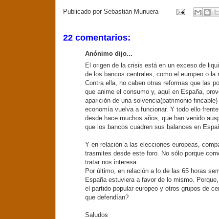
Publicado por
Sebastián Munuera
22 comentarios:
Anónimo dijo...
El origen de la crisis está en un exceso de liq
de los bancos centrales, como el europeo o la r
Contra ella, no caben otras reformas que las pol
que anime el consumo y, aquí en España, provo
aparición de una solvencia(patrimonio fincable
economía vuelva a funcionar. Y todo ello frent
desde hace muchos años, que han venido auspi
que los bancos cuadren sus balances en Españ
Y en relación a las elecciones europeas, compa
trasmites desde este foro. No sólo porque com
tratar nos interesa.
Por último, en relación a lo de las 65 horas s
España estuviera a favor de lo mismo. Porque,
el partido popular europeo y otros grupos de c
que defendían?
Saludos