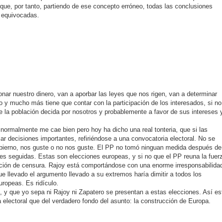
 y que, por tanto, partiendo de ese concepto erróneo, todas las conclusiones
e equivocadas.
onar nuestro dinero, van a aporbar las leyes que nos rigen, van a determinar
 y mucho más tiene que contar con la participación de los interesados, si no
 la población decida por nosotros y probablemente a favor de sus intereses 
normalmente me cae bien pero hoy ha dicho una real tonteria, que si las
ar decisiones importantes, refiriéndose a una convocatoria electoral. No se
obierno, nos guste o no nos guste. El PP no tomó ninguan medida después de
es seguidas. Estas son elecciones europeas, y si no que el PP reuna la fuer
oción de censura. Rajoy está comportándose con una enorme irresponsabilida
que llevado el argumento llevado a su extremos haría dimitir a todos los
uropeas. Es ridículo.
 y que yo sepa ni Rajoy ni Zapatero se presentan a estas elecciones. Así es
electoral que del verdadero fondo del asunto: la construcción de Europa.