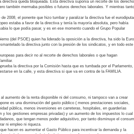
 directiva queda bloqueada. Esta directiva suponía un recorte de los derech
ero también mermaba posibles o futuros derechos laborales. Y mientras tant
de 2008, el ponente que hizo tumbar y paralizar la directiva fue el eurodiput
peo estaba a favor de la directiva y tenía la mayoría absoluta, pero había
e sabia lo que podía pasar, y es en ese momento cuando el Grupo Popular
erno (del PSOE) quien ha liderado la oposición a la directiva, ha sido la Eur
smantelado la directiva junto con la presión de los sindicatos, y en todo este
europeas para decir no al recorte de derechos laborales o que hagan
amiliar.
aprueba la directiva por la Comisión hasta que es tumbada por el Parlamento,
arse en la calle, y esta directiva si que va en contra de la FAMILIA.
en al aumento de la renta disponible ni del consumo, ni tampoco van a crear
propone es una disminución del gasto público ( menos prestaciones sociales,
ad pública, menos inversiones en carreteras, hospitales, en guarderías
ten y los gestiones empresas privadas) y un aumento de los impuestos lo cual
iudadanos, que tengan menos poder adquisitivo, por tanto disminuye el consu
rar ni empleo ni riqueza.
lo que hacen es aumentar el Gasto Público para incentivar la demanda y la