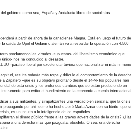
del gobierno como sea, España y Andalucia libres de socialistas.
penderá a partir de ahora de la canadiense Magna. Está en juego el futuro de
r la caída de Opel el Gobierno alemán va a respaldar la operación con 4.500
tarro proclamando las virtudes -supuestas- del liberalismo económico que
 único- nos ha conducido al desastre.
EUU –paraíso liberal por excelencia- tuviera que nacionalizar ni más ni men
agnitud, resulta todavía más torpe y ridículo el comportamiento de la derech
 a Zapatero –que es su objetivo prioritario desde el 14-M- los populares han
undial de esta crisis y los profundos cambios que se están produciendo en
instrumento para evitar el hundimiento de la economía a escala internacional
car a sus militantes, y simpatizantes una verdad bien sencilla: que la crisis
r propagando por ahí -como ha hecho José María Aznar con su librito- que si
risis, es un insulto a la inteligencia de los españoles.
farran el dinero público frente a las graves adversidades de la crisis? ¿Ha
spaña a una derecha más que pazguata, obsoleta. O sea, una derecha
uales.