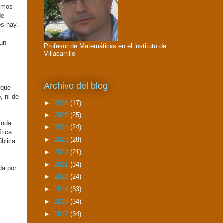
hemos
de
os hay.
 un
Profesor de Matemáticas en el instituto de
Villacarrillo
Archivo del blog
 que
, ni de
►
2026
(17)
►
2025
(25)
toda
►
2024
(24)
ítica
►
2023
(28)
ública.
►
2022
(21)
►
2021
(34)
da por
►
2020
(24)
►
2019
(33)
►
2018
(34)
►
2017
(34)