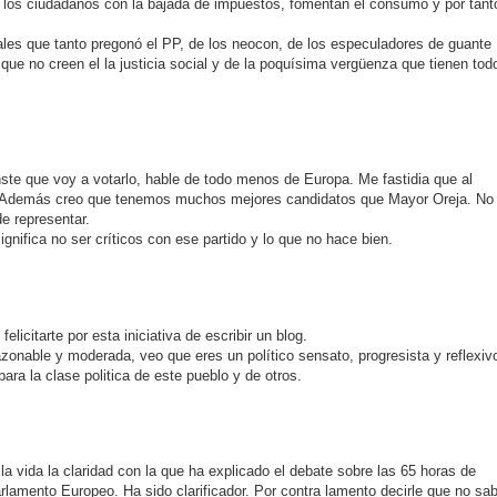
de los ciudadanos con la bajada de impuestos, fomentan el consumo y por tant
rales que tanto pregonó el PP, de los neocon, de los especuladores de guante
 que no creen el la justicia social y de la poquísima vergüenza que tienen tod
nste que voy a votarlo, hable de todo menos de Europa. Me fastidia que al
os. Además creo que tenemos muchos mejores candidatos que Mayor Oreja. No
e representar.
ignifica no ser críticos con ese partido y lo que no hace bien.
elicitarte por esta iniciativa de escribir un blog.
nable y moderada, veo que eres un político sensato, progresista y reflexiv
ara la clase politica de este pueblo y de otros.
 vida la claridad con la que ha explicado el debate sobre las 65 horas de
rlamento Europeo. Ha sido clarificador. Por contra lamento decirle que no sa