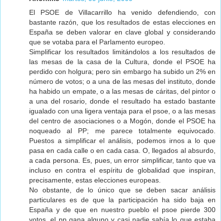
El PSOE de Villacarrillo ha venido defendiendo, con
bastante razón, que los resultados de estas elecciones en
España se deben valorar en clave global y considerando
que se votaba para el Parlamento europeo.
Simplificar los resultados limitándolos a los resultados de
las mesas de la casa de la Cultura, donde el PSOE ha
perdido con holgura; pero sin embargo ha subido un 2% en
número de votos; o a una de las mesas del instituto, donde
ha habido un empate, o a las mesas de cáritas, del pintor o
a una del rosario, donde el resultado ha estado bastante
igualado con una ligera ventaja para el psoe, o a las mesas
del centro de asociaciones o a Mogón, donde el PSOE ha
noqueado al PP; me parece totalmente equivocado.
Puestos a simplificar el análisis, podemos irnos a lo que
pasa en cada calle o en cada casa. O, llegados al absurdo,
a cada persona. Es, pues, un error simplificar, tanto que va
incluso en contra el espíritu de globalidad que inspiran,
precisamente, estas elecciones europeas.
No obstante, de lo único que se deben sacar análisis
particulares es de que la participación ha sido baja en
España y de que en nuestro pueblo el psoe pierde 300
votos, el pp gana alguno y casi nadie sabía lo que estaba