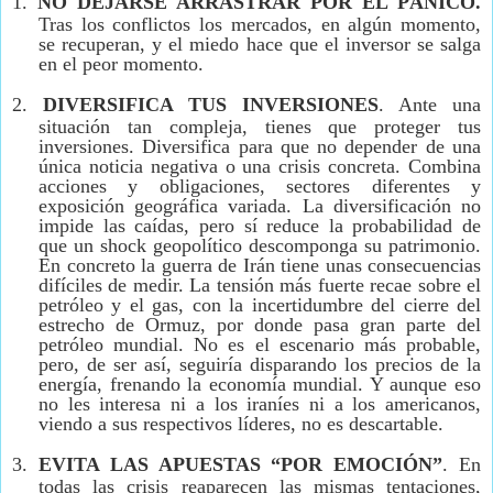
1.
NO DEJARSE ARRASTRAR POR EL PÁNICO.
Tras los conflictos los mercados, en algún momento,
se recuperan, y el miedo hace que el inversor se salga
en el peor momento.
2.
DIVERSIFICA TUS INVERSIONES
. Ante una
situación tan compleja, tienes que proteger tus
inversiones. Diversifica para que no depender de una
única noticia negativa o una crisis concreta. Combina
acciones y obligaciones, sectores diferentes y
exposición geográfica variada. La diversificación no
impide las caídas, pero sí reduce la probabilidad de
que un shock geopolítico descomponga su patrimonio.
E
n concreto la guerra de Irán tiene unas consecuencias
difíciles de medir. La tensión más fuerte recae sobre el
petróleo y el gas, con la incertidumbre del cierre del
estrecho de Ormuz, por donde pasa gran parte del
petróleo mundial. No es el escenario más probable,
pero, de ser así, seguiría disparando los precios de la
energía, frenando la economía mundial. Y aunque eso
no les interesa ni a los iraníes ni a los americanos,
viendo a sus respectivos líderes, no es descartable.
3.
EVITA LAS APUESTAS “POR EMOCIÓN”
. En
todas las crisis reaparecen las mismas tentaciones,