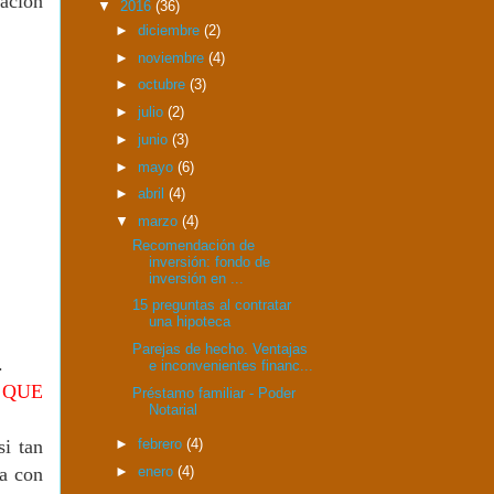
mación
▼
2016
(36)
►
diciembre
(2)
►
noviembre
(4)
►
octubre
(3)
►
julio
(2)
►
junio
(3)
►
mayo
(6)
►
abril
(4)
▼
marzo
(4)
Recomendación de
inversión: fondo de
inversión en ...
15 preguntas al contratar
una hipoteca
Parejas de hecho. Ventajas
.
e inconvenientes financ...
 QUE
Préstamo familiar - Poder
Notarial
si tan
►
febrero
(4)
ea con
►
enero
(4)