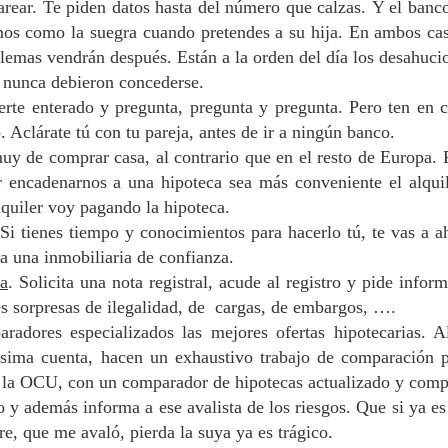
arear. Te piden datos hasta del número que calzas.
Y el banco
amos como la suegra cuando pretendes a su hija.
En ambos cas
blemas vendrán después.
Están a la orden del día los desahuci
 nunca debieron concederse.
rte enterado y pregunta, pregunta y pregunta. Pero ten en 
 Aclárate tú con tu pareja, antes de ir a ningún banco.
 de comprar casa, al contrario que en el resto de Europa.
ar encadenarnos a una hipoteca sea más conveniente el alqui
lquiler voy pagando la hipoteca.
Si tienes tiempo y conocimientos para hacerlo tú, te vas a a
a una inmobiliaria de confianza.
sa
. Solicita una nota registral, acude al registro y pide infor
s sorpresas de ilegalidad, de cargas, de embargos, ….
adores especializados las mejores ofertas hipotecarias. A
ísima cuenta, hacen un exhaustivo trabajo de comparación p
s la OCU, con un comparador de hipotecas actualizado y comp
 y además informa a ese avalista de los riesgos. Que si ya es 
e, que me avaló, pierda la suya ya es trágico.