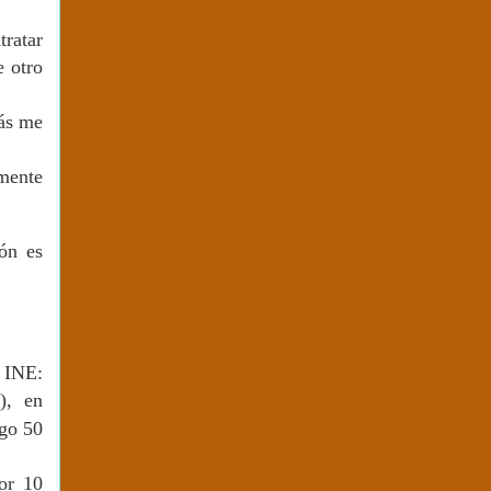
ratar
e otro
ás me
emente
ón es
l INE:
), en
ago 50
or 10