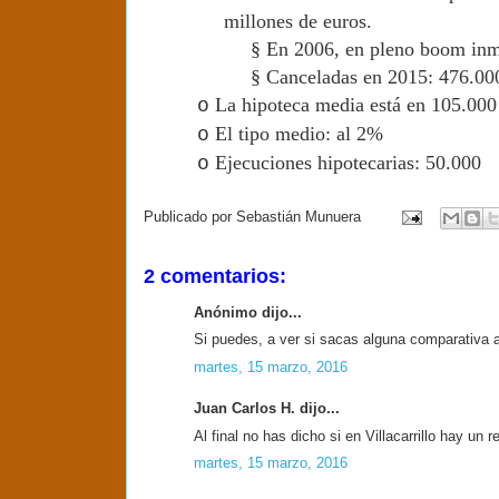
millones de euros.
§
En 2006, en pleno boom inmo
§
Canceladas en 2015: 476.00
La hipoteca media está en 105.000
o
El tipo medio: al 2%
o
Ejecuciones hipotecarias: 50.000
o
Publicado por
Sebastián Munuera
2 comentarios:
Anónimo dijo...
Si puedes, a ver si sacas alguna comparativa 
martes, 15 marzo, 2016
Juan Carlos H. dijo...
Al final no has dicho si en Villacarrillo hay un 
martes, 15 marzo, 2016