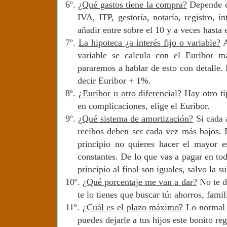
6º.
¿Qué gastos tiene la compra?
Depende de
IVA, ITP, gestoría, notaría, registro,
añadir entre sobre el 10 y a veces hasta 
7º.
La hipoteca ¿a interés fijo o variable?
A
variable se calcula con el Euribor 
pararemos a hablar de esto con detalle.
decir Euribor + 1%.
8º.
¿Euribor u otro diferencial?
Hay otro ti
en complicaciones, elige el Euribor.
9º.
¿Qué sistema de amortización?
Si cada 
recibos deben ser cada vez más bajos. E
principio no quieres hacer el mayor e
constantes. De lo que vas a pagar en tod
principio al final son iguales, salvo la s
10º.
¿Qué porcentaje me van a dar?
No te da
te lo tienes que buscar tú: ahorros, fami
11º.
¿
Cuál es el plazo máximo?
Lo normal s
puedes dejarle a tus hijos este bonito reg