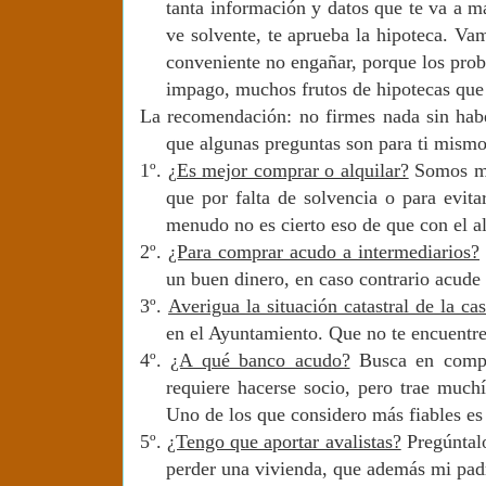
tanta información y datos que te va a m
ve solvente, te aprueba la hipoteca. V
conveniente no engañar, porque los pro
impago, muchos frutos de hipotecas que
La recomendación: no firmes nada sin habe
que algunas preguntas son para ti mismo.
1º.
¿Es mejor comprar o alquilar?
Somos muy
que por falta de solvencia o para evit
menudo no es cierto eso de que con el a
2º.
¿Para comprar acudo a intermediarios?
un buen dinero, en caso contrario acude 
3º.
Averigua la situación catastral de la ca
en el Ayuntamiento. Que no te encuentre
4º.
¿A qué banco acudo?
Busca en compar
requiere hacerse socio, pero trae much
Uno de los que considero más fiables e
5º.
¿Tengo que aportar avalistas?
Pregúntalo
perder una vivienda, que además mi padr