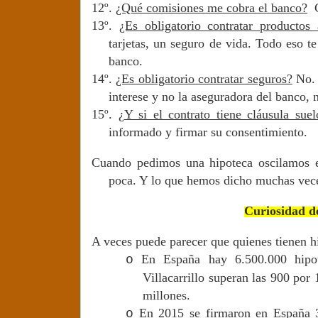
12º.
¿Qué comisiones me cobra el banco?
C
13º.
¿Es obligatorio contratar productos
tarjetas, un seguro de vida. Todo eso te
banco.
14º.
¿Es obligatorio contratar seguros?
No. 
interese y no la aseguradora del banco,
15º.
¿Y si el contrato tiene cláusula sue
informado y firmar su consentimiento.
Cuando pedimos una hipoteca oscilamos e
poca. Y lo que hemos dicho muchas veces
Curiosidad de
A veces puede parecer que quienes tienen h
En España hay 6.500.000 hipot
o
Villacarrillo superan las 900 por
millones.
En 2015 se firmaron en España 37
o