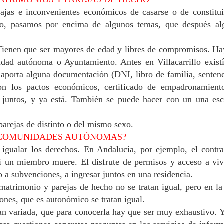
jas e inconvenientes económicos de casarse o de constitui
po, pasamos por encima de algunos temas, que después al
ienen que ser mayores de edad y libres de compromisos. Ha
nidad autónoma o Ayuntamiento. Antes en Villacarrillo exist
e aporta alguna documentación (DNI, libro de familia, senten
on los pactos económicos, certificado de empadronamient
o juntos, y ya está. También se puede hacer con un una esc
parejas de distinto o del mismo sexo.
S COMUNIDADES AUTÓNOMAS?
igualar los derechos.
En Andalucía, por ejemplo, el contr
si un miembro muere. El disfrute de permisos y acceso a vi
o a subvenciones, a ingresar juntos en una residencia.
matrimonio y parejas de hecho no se tratan igual, pero en la
ones, que es autonómico se tratan igual.
tan variada, que para conocerla hay que ser muy exhaustivo. 