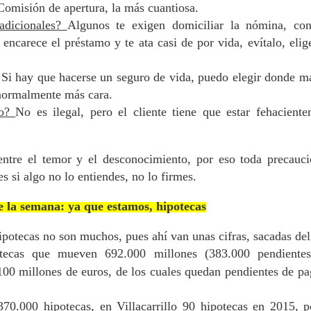
omisión de apertura, la más cuantiosa.
 adicionales?
Algunos te exigen domiciliar la nómina, cont
 encarece el préstamo y te ata casi de por vida, evítalo, elig
Si hay que hacerse un seguro de vida, puedo elegir donde m
 normalmente más cara.
lo?
No es ilegal, pero el cliente tiene que estar fehacient
ntre el temor y el desconocimiento, por eso toda precauci
 si algo no lo entiendes, no lo firmes.
 la semana: ya que estamos, hipotecas
ipotecas no son muchos, pues ahí van unas cifras, sacadas de
ecas que mueven 692.000 millones (383.000 pendientes
 100 millones de euros, de los cuales quedan pendientes de p
0.000 hipotecas, en Villacarrillo 90 hipotecas en 2015, p