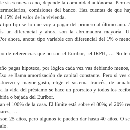
 si es nueva o no, depende la comunidad autónoma. Pero ca
 intermediarios, comisiones del banco. Haz cuentas de que h
el 15% del valor de la vivienda.
 tipo fijo se lo que voy a pagar del primero al último año. 
más un diferencial y ahora son la abrumadora mayoría. U
 Por ahora, anota: tipo variable con diferencial del 1% o men
po de referencias que no son el Euribor, el IRPH,…. No te
año pagas hipoteca, por lógica cada vez vas debiendo menos,
so se llama amortización de capital constante. Pero si ves 
sfuerzo y mayor gasto, elige el sistema francés, de anuali
a la vida del préstamo se hace un prorrateo y todos los recib
ubida o bajada del Euribor.
n el 100% de la casa. El límite está sobre el 80%; el 20% re
liares, …
on 25 años, pero algunos te pueden dar hasta 40 años. O s
alo.