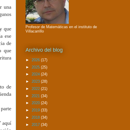
r una
gunos
Profesor de Matemáticas en el instituto de
y que
Villacarrillo
ía ese
cia de
Archivo del blog
o que
ritura
►
2026
(17)
►
2025
(25)
►
2024
(24)
►
2023
(28)
ato de
►
2022
(21)
vienda
►
2021
(34)
►
2020
(24)
 parte
►
2019
(33)
►
2018
(34)
Y aquí
►
2017
(34)