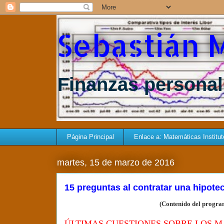
Sebastián 
Finanzas personale
Página Principal
Enlace a: Matemáticas Instituto 
martes, 15 de marzo de 2016
15 preguntas al contratar una hipote
(Contenido del program
ÚLTIMAS CUESTIONES SOBRE LOS M