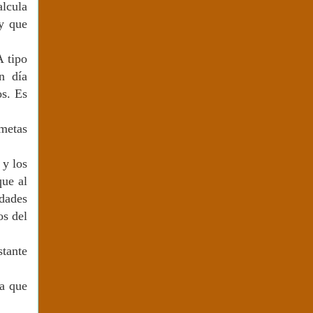
lcula
ay que
A tipo
n día
os. Es
 metas
 y los
que al
dades
os del
stante
ea que