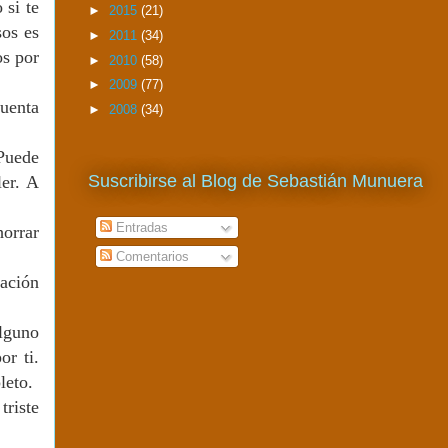
 si te
►
2015
(21)
os es
►
2011
(34)
os por
►
2010
(58)
►
2009
(77)
cuenta
►
2008
(34)
 Puede
Suscribirse al Blog de Sebastián Munuera
ler. A
Entradas
horrar
Comentarios
mación
lguno
or ti.
leto.
triste