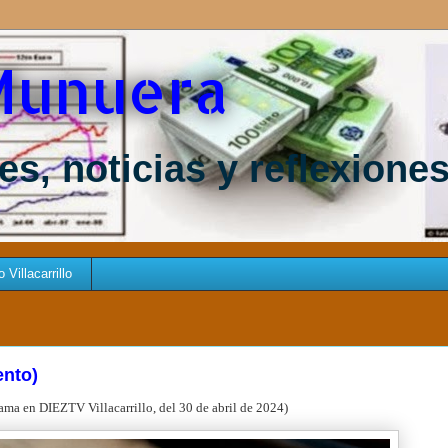
Munuera
s, noticias y reflexione
Villacarrillo
ento)
ama en DIEZTV Villacarrillo, del 30 de abril de
2024)