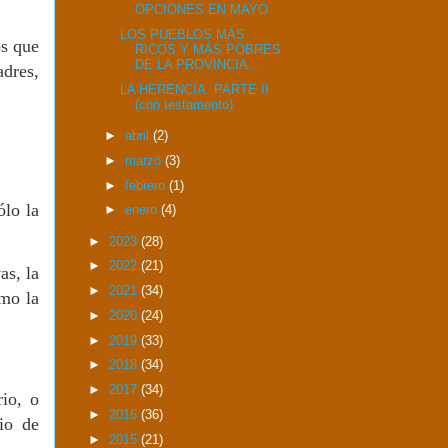
OPCIONES EN MAYO
LOS PUEBLOS MÁS
os que
RICOS Y MÁS POBRES
DE LA PROVINCIA...
adres,
LA HERENCIA. PARTE II
(con testamento)
►
abril
(2)
►
marzo
(3)
►
febrero
(1)
ólo la
►
enero
(4)
►
2023
(28)
►
2022
(21)
as, la
►
2021
(34)
omo la
►
2020
(24)
►
2019
(33)
►
2018
(34)
►
2017
(34)
rio, o
►
2016
(36)
cio de
►
2015
(21)