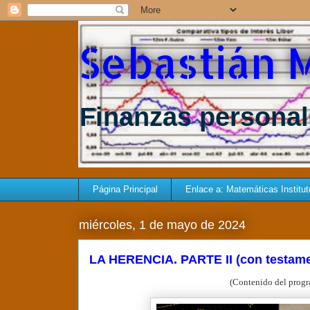
Sebastián 
Finanzas personale
Página Principal
Enlace a: Matemáticas Instituto 
miércoles, 1 de mayo de 2024
LA HERENCIA. PARTE II (con testam
(Contenido del progr