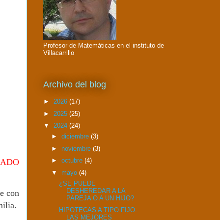
Profesor de Matemáticas en el instituto de
Villacarrillo
Archivo del blog
►
2026
(17)
►
2025
(25)
▼
2024
(24)
►
diciembre
(3)
►
noviembre
(3)
►
octubre
(4)
JADO
▼
mayo
(4)
¿SE PUEDE
DESHEREDAR A LA
te con
PAREJA O A UN HIJO?
milia.
HIPOTECAS A TIPO FIJO:
LAS MEJORES