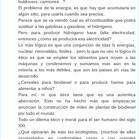
buldocers, camiones...?
El problema de la energía, es que hay que acumularla en
algún sítio, para usarla cuando sea precisa..
Parece que se va viendo cual es el combustible que podrá
sustituir a las galolinas y gasoleos, el hidrógeno.
Pero para producir hidrógeno hace falta electricidad,
entonces ¿cómo se producirá esa electricidad?
Lo más lógico es que una conjunción de tdas ls energías,
nuclear, renovables, fosiles... pero lo que no veo ni lógico ni
ético es que se emplee los alimentos para mover a las
máquinas y condenemos y sumamos más aún en la
miseria a los más débiles, que son los paises en vías de
desarrollo.
¿Cereales para biodiesel o para producir harina para
alimentar a niños?
Para mí, ni que decir tiene que es una autentica
aberración. Esto no ha hecho más que empezar,se
anuncian la construcción de miles de plantas de biodiesel
por todo el mundo.
Todo un dilema ético y moral para el ser humano del siglo
XXI.
¿Qué opinarán de esto los ecologistas, (muchos de ellos
acomodados en confortables casas y con grandes